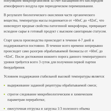
популяцией микроорганизмов за счет насыщения его кислородом
атмосферного воздуха при периодическом перемешивании.
В результате биологического окисления части органического
вещества, температура массы поднимается от +60оС до +82оС, что
нивелирует вредные свойства патогенной микрофлоры, превращает
исходное сырье в готовый продукт с высоким санитарным статусом.
Старт цикла производства происходит в течение 4-7 дней и
поддерживается постоянно. В течение всего времени непрерывно
происходит само разогрев обрабатываемой биомассы от +60оС до
+82оС. После достижения нижнего порога данного температурного
уровня требуется всего 3 суток для получения первой партии
биоудобрения.
Условием поддержания стабильной высокой температуры является:
выдерживание заданной рецептуры обрабатываемой смеси;
строгое следование микробиологическим и химическим
параметрам переработки;
ежесуточная отгрузка и загрузка 1/3 полезного объема